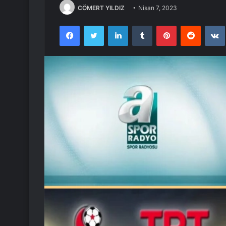
CÖMERT YILDIZ
Nisan 7, 2023
Facebook
Twitter
LinkedIn
Tumblr
Pinterest
Reddit