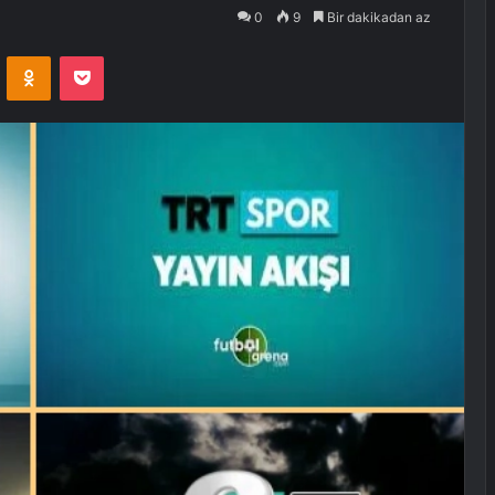
0
9
Bir dakikadan az
VKontakte
Odnoklassniki
Pocket