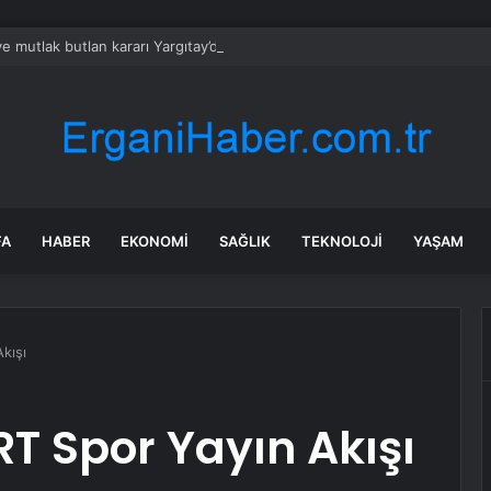
e mutlak butlan kararı Yargıtay’da ‘ön inceleme’ aşamasına
FA
HABER
EKONOMI
SAĞLIK
TEKNOLOJI
YAŞAM
kışı
RT Spor Yayın Akışı