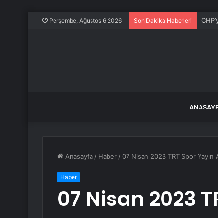
CHP’y
Perşembe, Ağustos 6 2026
Son Dakika Haberleri
ANASAY
Anasayfa
/
Haber
/
07 Nisan 2023 TRT Spor Yayın A
Haber
07 Nisan 2023 T