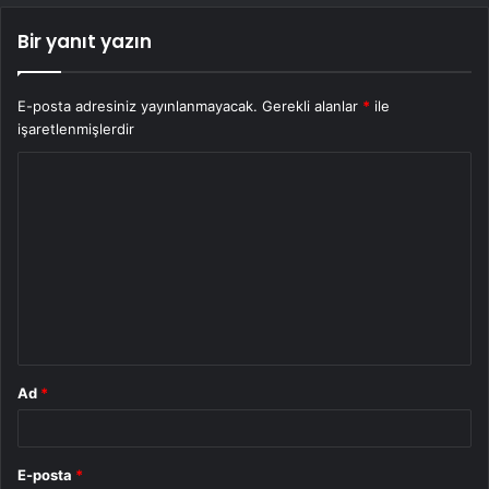
Bir yanıt yazın
E-posta adresiniz yayınlanmayacak.
Gerekli alanlar
*
ile
işaretlenmişlerdir
Y
o
r
u
m
*
Ad
*
E-posta
*