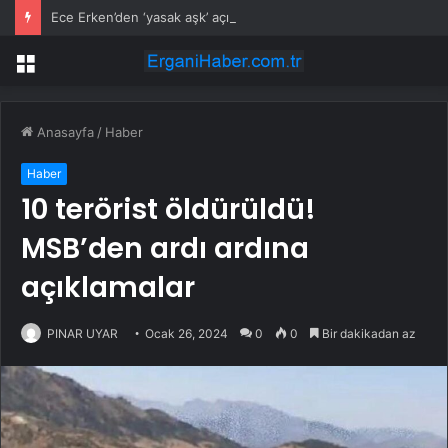
Ece Erken’den ‘yasak aşk’ açıklaması: Hukuki yollara başvuruyor
Menü
Anasayfa
/
Haber
Haber
10 terörist öldürüldü!
MSB’den ardı ardına
açıklamalar
PINAR UYAR
Ocak 26, 2024
0
0
Bir dakikadan az