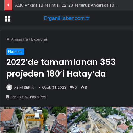
ASKİ Ankara su kesintisi! 22-23 Temmuz Ankara’da su kesintisi ne zaman bitecek, sular ne zaman gelecek?
Menü
Anasayfa
/
Ekonomi
Ekonomi
2022’de tamamlanan 353
projeden 180’i Hatay’da
ASIM SERİN
Ocak 31, 2023
0
8
1 dakika okuma süresi