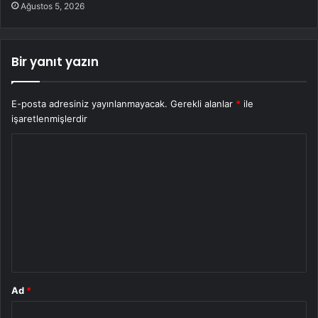
Ağustos 5, 2026
Bir yanıt yazın
E-posta adresiniz yayınlanmayacak.
Gerekli alanlar
*
ile
işaretlenmişlerdir
Y
o
r
u
m
*
Ad
*