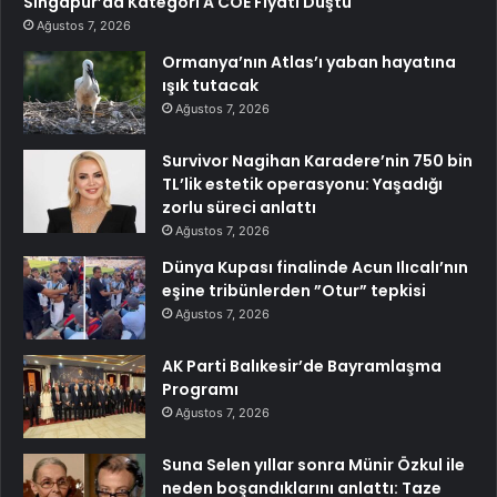
Singapur’da Kategori A COE Fiyatı Düştü
Ağustos 7, 2026
Ormanya’nın Atlas’ı yaban hayatına
ışık tutacak
Ağustos 7, 2026
Survivor Nagihan Karadere’nin 750 bin
TL’lik estetik operasyonu: Yaşadığı
zorlu süreci anlattı
Ağustos 7, 2026
Dünya Kupası finalinde Acun Ilıcalı’nın
eşine tribünlerden ”Otur” tepkisi
Ağustos 7, 2026
AK Parti Balıkesir’de Bayramlaşma
Programı
Ağustos 7, 2026
Suna Selen yıllar sonra Münir Özkul ile
neden boşandıklarını anlattı: Taze