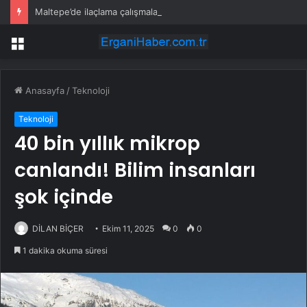
Maltepe’de ilaçlama çalışmaları sürüyor
Menü
Anasayfa
/
Teknoloji
Teknoloji
40 bin yıllık mikrop
canlandı! Bilim insanları
şok içinde
DİLAN BİÇER
Ekim 11, 2025
0
0
1 dakika okuma süresi