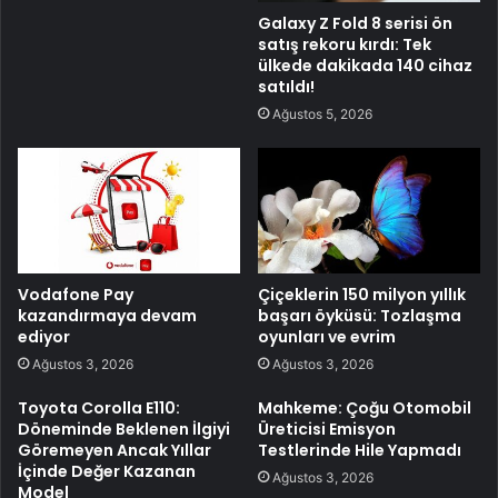
Galaxy Z Fold 8 serisi ön
satış rekoru kırdı: Tek
ülkede dakikada 140 cihaz
satıldı!
Ağustos 5, 2026
Vodafone Pay
Çiçeklerin 150 milyon yıllık
kazandırmaya devam
başarı öyküsü: Tozlaşma
ediyor
oyunları ve evrim
Ağustos 3, 2026
Ağustos 3, 2026
Toyota Corolla E110:
Mahkeme: Çoğu Otomobil
Döneminde Beklenen İlgiyi
Üreticisi Emisyon
Göremeyen Ancak Yıllar
Testlerinde Hile Yapmadı
İçinde Değer Kazanan
Ağustos 3, 2026
Model