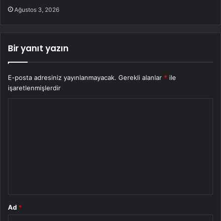
Ağustos 3, 2026
Bir yanıt yazın
E-posta adresiniz yayınlanmayacak.
Gerekli alanlar
*
ile
işaretlenmişlerdir
Y
o
r
u
m
*
Ad
*