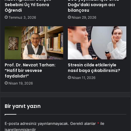
Sebebini Üç Yıl Sonra
Doğu’daki savaşın acı
Öğrendi
bilançosu
Temmuz 3, 2026
Nisan 29, 2026
Prof. Dr. Nevzat Tarhan:
Stresin cilde etkileriyle
“Hafif bir vesvese
nasıl başa çıkabilirsiniz?
faydalıdır!”
Nisan 11, 2026
Nisan 19, 2026
Bir yanıt yazın
E-posta adresiniz yayınlanmayacak.
Gerekli alanlar
*
ile
işaretlenmişlerdir