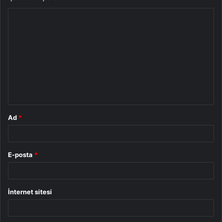
Y
o
r
u
m
*
Ad
*
E-posta
*
İnternet sitesi