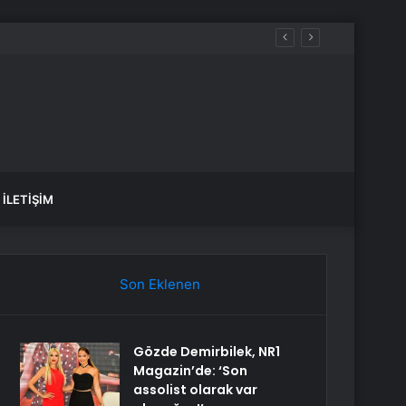
İLETIŞIM
Son Eklenen
Gözde Demirbilek, NR1
Magazin’de: ‘Son
assolist olarak var