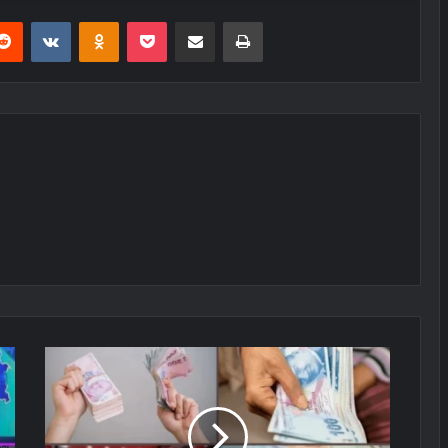
erest
Reddit
VKontakte
Odnoklassniki
Pocket
E-Posta ile paylaş
Yazdır