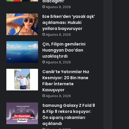
olacağım!’
Ağustos 8, 2026
Ece Erken’den ‘yasak aşk’
açıklaması: Hukuki
yollara başvuruyor
Ağustos 8, 2026
Çin, Filipin gemilerini
Huangyan Dao’dan
uzaklaştırdı
Ağustos 8, 2026
Canik’te Yatırımlar Hız
Kesmiyor: 20 Bin Hane
Fiber İnternete
Kavuşuyor
Ağustos 8, 2026
Samsung Galaxy Z Fold 8
& Flip 8 rekora koşuyor:
Ön sipariş rakamları
açıklandı