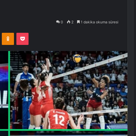
0
2
1 dakika okuma süresi
VKontakte
Odnoklassniki
Pocket