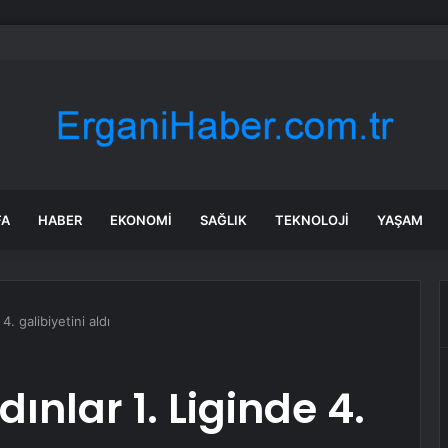
rken’den ‘yasak aşk’ açıklaması: Hukuki yollara başvuruyor
FA
HABER
EKONOMI
SAĞLIK
TEKNOLOJI
YAŞAM
. galibiyetini aldı
ınlar 1. Liginde 4.