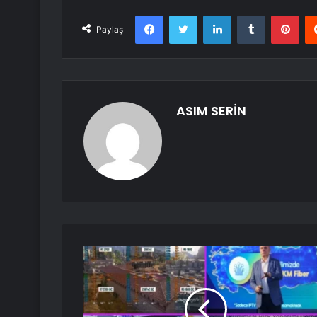
Facebook
Twitter
LinkedIn
Tumblr
Pint
Paylaş
ASIM SERİN