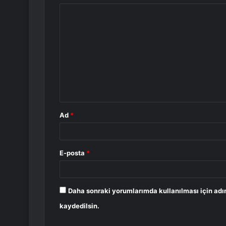
Y
o
r
u
m
*
Ad
*
E-posta
*
Daha sonraki yorumlarımda kullanılması için adı
kaydedilsin.