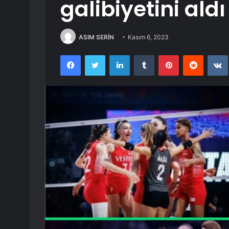
galibiyetini aldı
ASIM SERİN
Kasım 6, 2023
Facebook
Twitter
LinkedIn
Tumblr
Pinterest
Reddit