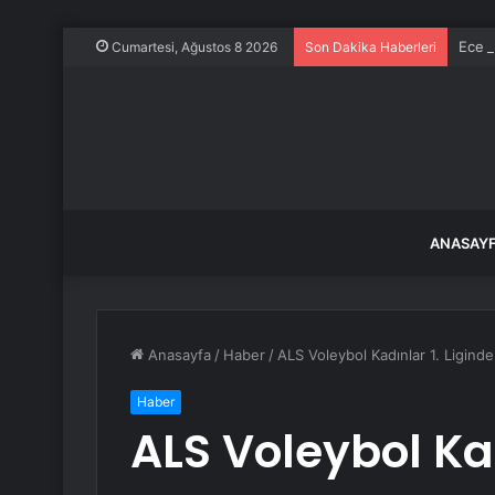
Ece E
Cumartesi, Ağustos 8 2026
Son Dakika Haberleri
ANASAY
Anasayfa
/
Haber
/
ALS Voleybol Kadınlar 1. Liginde 4
Haber
ALS Voleybol Kad