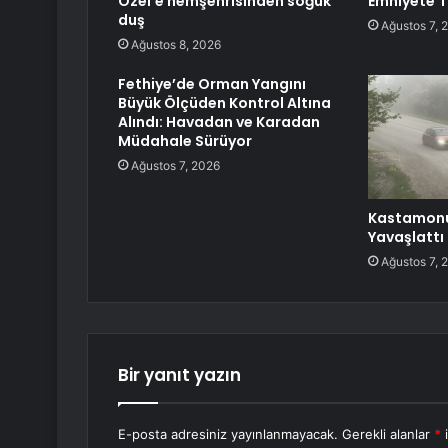
Özel’e hemşehrisinden soğuk
Emniyete T
duş
Ağustos 7, 
Ağustos 8, 2026
Fethiye’de Orman Yangını
Büyük Ölçüden Kontrol Altına
Alındı: Havadan ve Karadan
Müdahale Sürüyor
Ağustos 7, 2026
Kastamonu’
Yavaşlattı
Ağustos 7, 
Bir yanıt yazın
E-posta adresiniz yayınlanmayacak.
Gerekli alanlar
*
i