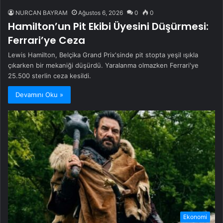
NURCAN BAYRAM
Ağustos 6, 2026
0
0
Hamilton’un Pit Ekibi Üyesini Düşürmesi:
Ferrari’ye Ceza
Lewis Hamilton, Belçika Grand Prix'sinde pit stopta yeşil ışıkla
çıkarken bir mekaniği düşürdü. Yaralanma olmazken Ferrari'ye
25.500 sterlin ceza kesildi.
Devamını Oku »
Ekonomi