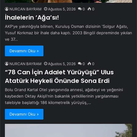
NURCAN BAYRAM
Ağustos 5, 2026
0
0
İhalelerin ‘Ağa’sı!
AKP’ye yakınlığıyla bilinen, Kuruluş Osman dizisinin ‘Solgur Ağa’sı,
Yusuf Korkmaz bir ihale daha kaptı. 2003 Bingöl depreminde yıkılan
ve 37…
Devamını Oku »
NURCAN BAYRAM
Ağustos 5, 2026
0
0
“78 Can İçin Adalet Yürüyüşü” Ulus
Atatürk Heykeli Önünde Sona Erdi
Bolu Grand Kartal Otel yangınında annesi, ağabeyi ve yeğenini
kaybeden Oktay Akişli'nin bakanlık yetkililerinin yargılanması
talebiyle başlattığı 186 kilometrelik yürüyüş,…
Devamını Oku »