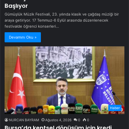
Başlıyor
Gümüşlük Müzik Festivali, 23. yılında klasik ve çağdaş müziği bir
araya getiriyor. 17 Temmuz-6 Eylül arasında düzenlenecek
festivalde öğrenci konserleri…
Devamını Oku »
Haber
NURCAN BAYRAM
Ağustos 4, 2026
0
0
Bursa’da kentsel dönüşüm için kredi