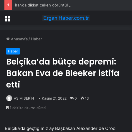
İran’da dikkat çeken görüntüler: Halk sahilde silahlarla devriye atıyor
Menü
Anasayfa
/
Haber
Haber
Belçika’da bütçe depremi:
Bakan Eva de Bleeker istifa
etti
ASIM SERİN
Kasım 21, 2022
0
13
1 dakika okuma süresi
Belçika’da geçtiğimiz ay Başbakan Alexander de Croo