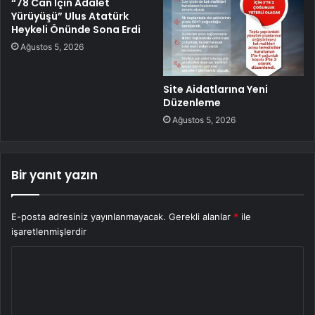
“78 Can İçin Adalet
Yürüyüşü” Ulus Atatürk
Heykeli Önünde Sona Erdi
Ağustos 5, 2026
Site Aidatlarına Yeni
Düzenleme
Ağustos 5, 2026
Bir yanıt yazın
E-posta adresiniz yayınlanmayacak.
Gerekli alanlar
*
ile
işaretlenmişlerdir
Y
o
r