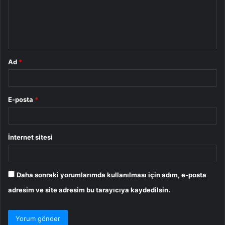
u
m
*
Ad
*
E-posta
*
İnternet sitesi
Daha sonraki yorumlarımda kullanılması için adım, e-posta
adresim ve site adresim bu tarayıcıya kaydedilsin.