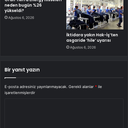
neden bugün %26
yükseldi?
Ağustos 6, 2026
İktidara yakın Hak-İş’ten
asgaride ‘hile’ uyarısı
Ağustos 6, 2026
Bir yanıt yazın
E-posta adresiniz yayınlanmayacak.
Gerekli alanlar
*
ile
işaretlenmişlerdir
Y
o
r