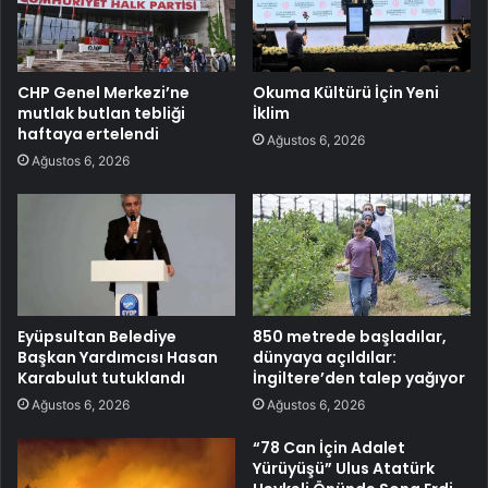
CHP Genel Merkezi’ne
Okuma Kültürü İçin Yeni
mutlak butlan tebliği
İklim
haftaya ertelendi
Ağustos 6, 2026
Ağustos 6, 2026
Eyüpsultan Belediye
850 metrede başladılar,
Başkan Yardımcısı Hasan
dünyaya açıldılar:
Karabulut tutuklandı
İngiltere’den talep yağıyor
Ağustos 6, 2026
Ağustos 6, 2026
“78 Can İçin Adalet
Yürüyüşü” Ulus Atatürk