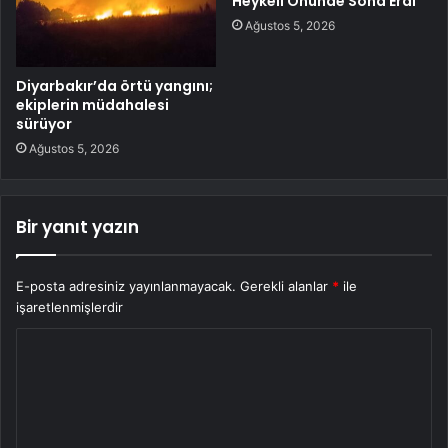
Heykeli Önünde Sona Erdi
Ağustos 5, 2026
Diyarbakır’da örtü yangını;
ekiplerin müdahalesi
sürüyor
Ağustos 5, 2026
Bir yanıt yazın
E-posta adresiniz yayınlanmayacak.
Gerekli alanlar
*
ile
işaretlenmişlerdir
Y
o
r
u