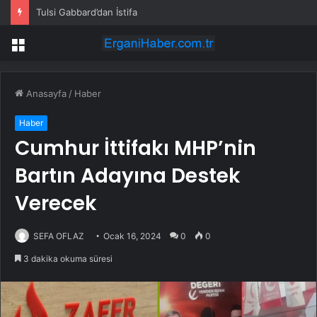
Tulsi Gabbard’dan İstifa
Menü
Anasayfa
/
Haber
Haber
Cumhur İttifakı MHP’nin
Bartın Adayına Destek
Verecek
SEFA OFLAZ
Ocak 16, 2024
0
0
3 dakika okuma süresi