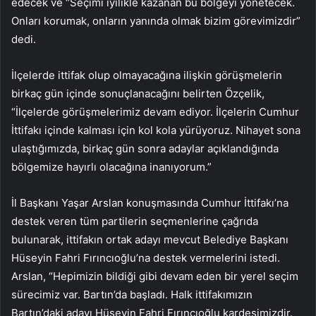
edecek ve “Seçimi iyilikle kazanan bu bölgeyi yönetecek.
Onları korumak, onların yanında olmak bizim görevimizdir”
dedi.
İlçelerde ittifak olup olmayacağına ilişkin görüşmelerin
birkaç gün içinde sonuçlanacağını belirten Özçelik,
“İlçelerde görüşmelerimiz devam ediyor. İlçelerin Cumhur
İttifakı içinde kalması için kol kola yürüyoruz. Nihayet sona
ulaştığımızda, birkaç gün sonra adaylar açıklandığında
bölgemize hayırlı olacağına inanıyorum.”
İl Başkanı Yaşar Arslan konuşmasında Cumhur İttifakı’na
destek veren tüm partilerin seçmenlerine çağrıda
bulunarak, ittifakın ortak adayı mevcut Belediye Başkanı
Hüseyin Fahri Fırıncıoğlu’na destek vermelerini istedi.
Arslan, “Hepimizin bildiği gibi devam eden bir yerel seçim
sürecimiz var. Bartın’da başladı. Halk ittifakımızın
Bartın’daki adayı Hüseyin Fahri Fırıncıoğlu kardeşimizdir.