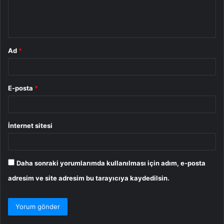
m
*
Ad
*
E-posta
*
İnternet sitesi
Daha sonraki yorumlarımda kullanılması için adım, e-posta
adresim ve site adresim bu tarayıcıya kaydedilsin.