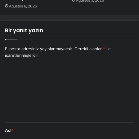
Ağustos 5, 2026
Ağustos 6, 2026
Bir yanıt yazın
E-posta adresiniz yayınlanmayacak.
Gerekli alanlar
*
ile
işaretlenmişlerdir
Y
o
r
u
m
*
Ad
*