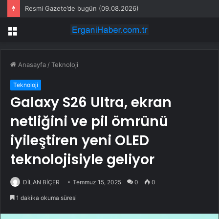
Resmi Gazete’de bugün (09.08.2026)
Menü
Anasayfa
/
Teknoloji
Teknoloji
Galaxy S26 Ultra, ekran
netliğini ve pil ömrünü
iyileştiren yeni OLED
teknolojisiyle geliyor
DİLAN BİÇER
Temmuz 15, 2025
0
0
1 dakika okuma süresi