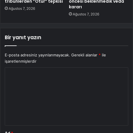
tribünlerden ”Otur” tepkisi
öncesi beklenmedik veda
kararı
Ağustos 7, 2026
Ağustos 7, 2026
Bir yanıt yazın
E-posta adresiniz yayınlanmayacak.
Gerekli alanlar
*
ile
işaretlenmişlerdir
Y
o
r
u
m
*
Ad
*