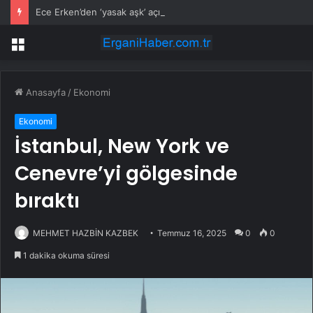
Ece Erken’den ‘yasak aşk’ açıklaması: Hukuki yollara başvuruyor
Menü
Anasayfa
/
Ekonomi
Ekonomi
İstanbul, New York ve
Cenevre’yi gölgesinde
bıraktı
MEHMET HAZBİN KAZBEK
Temmuz 16, 2025
0
0
1 dakika okuma süresi