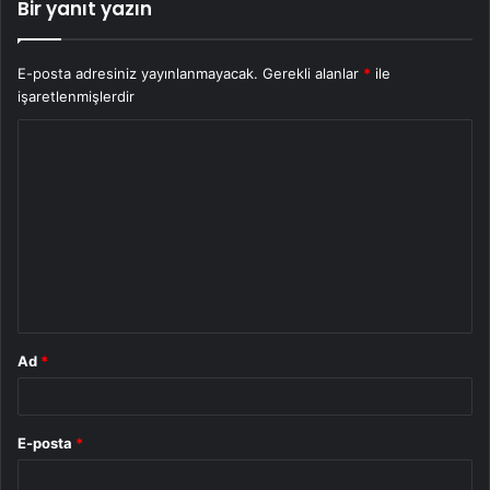
Bir yanıt yazın
E-posta adresiniz yayınlanmayacak.
Gerekli alanlar
*
ile
işaretlenmişlerdir
Y
o
r
u
m
*
Ad
*
E-posta
*