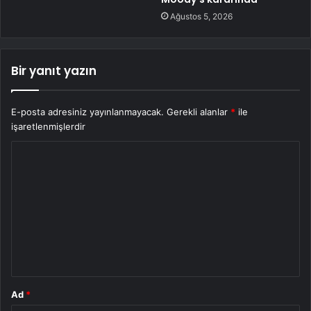
Ağustos 5, 2026
Bir yanıt yazın
E-posta adresiniz yayınlanmayacak.
Gerekli alanlar
*
ile
işaretlenmişlerdir
Y
o
r
u
m
*
Ad
*