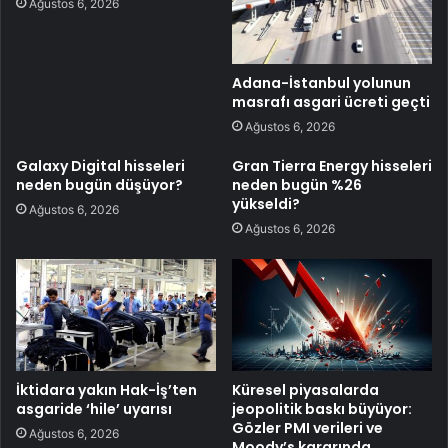
Ağustos 6, 2026
Adana-İstanbul yolunun
masrafı asgari ücreti geçti
Ağustos 6, 2026
Galaxy Digital hisseleri
Gran Tierra Energy hisseleri
neden bugün düşüyor?
neden bugün %26
yükseldi?
Ağustos 6, 2026
Ağustos 6, 2026
İktidara yakın Hak-İş’ten
Küresel piyasalarda
asgaride ‘hile’ uyarısı
jeopolitik baskı büyüyor:
Gözler PMI verileri ve
Ağustos 6, 2026
Moody’s kararında