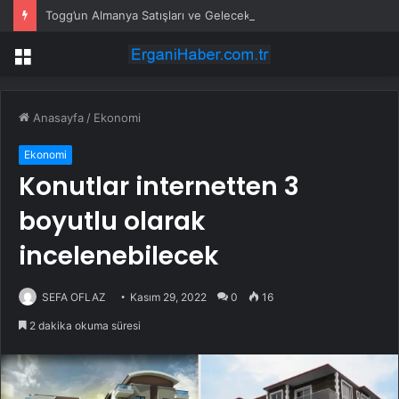
Togg’un Almanya Satışları ve Gelecek Planları
Menü
Anasayfa
/
Ekonomi
Ekonomi
Konutlar internetten 3
boyutlu olarak
incelenebilecek
SEFA OFLAZ
Kasım 29, 2022
0
16
2 dakika okuma süresi