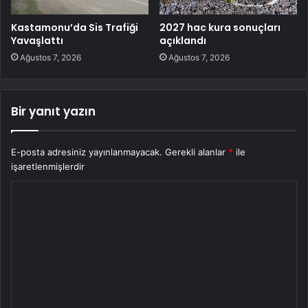
Kastamonu’da Sis Trafiği
2027 hac kura sonuçları
Yavaşlattı
açıklandı
Ağustos 7, 2026
Ağustos 7, 2026
Bir yanıt yazın
E-posta adresiniz yayınlanmayacak.
Gerekli alanlar
*
ile
işaretlenmişlerdir
Y
o
r
u
m
*