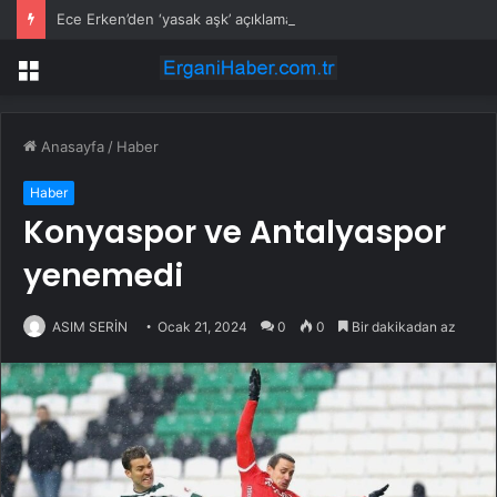
Ece Erken’den ‘yasak aşk’ açıklaması: Hukuki yollara başvuruyor
Menü
Anasayfa
/
Haber
Haber
Konyaspor ve Antalyaspor
yenemedi
ASIM SERİN
Ocak 21, 2024
0
0
Bir dakikadan az