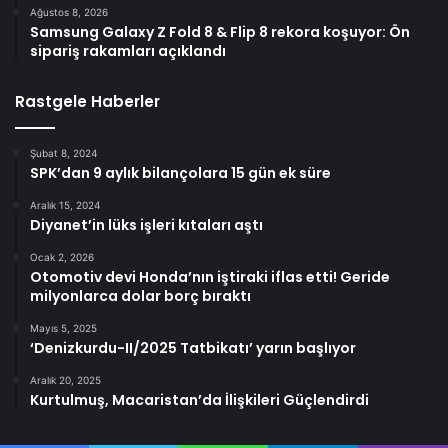
Ağustos 8, 2026
Samsung Galaxy Z Fold 8 & Flip 8 rekora koşuyor: Ön
sipariş rakamları açıklandı
Rastgele Haberler
Şubat 8, 2024
SPK’dan 9 aylık bilançolara 15 gün ek süre
Aralık 15, 2024
Diyanet’in lüks işleri kıtaları aştı
Ocak 2, 2026
Otomotiv devi Honda’nın iştiraki iflas etti! Geride
milyonlarca dolar borç bıraktı
Mayıs 5, 2025
‘Denizkurdu-II/2025 Tatbikatı’ yarın başlıyor
Aralık 20, 2025
Kurtulmuş, Macaristan’da İlişkileri Güçlendirdi