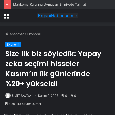
Mahkeme Kararına Uymayan Emniyete Talimat
Menü
Anasayfa
/
Ekonomi
Ekonomi
Size ilk biz söyledik: Yapay
zeka seçimi hisseler
Kasım’ın ilk günlerinde
%20+ yükseldi
ÜMİT SAVĞA
Kasım 9, 2025
0
0
3 dakika okuma süresi