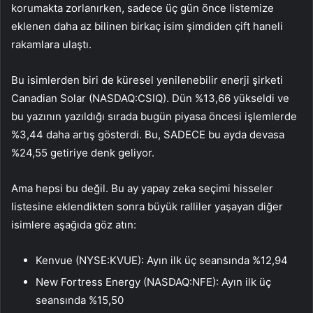
korumakta zorlanırken, sadece üç gün önce listemize
eklenen daha az bilinen birkaç isim şimdiden çift haneli
rakamlara ulaştı.
Bu isimlerden biri de küresel yenilenebilir enerji şirketi
Canadian Solar (NASDAQ:CSIQ)
. Dün %13,66 yükseldi ve
bu yazının yazıldığı sırada bugün piyasa öncesi işlemlerde
%3,44 daha artış gösterdi. Bu, SADECE bu ayda devasa
%24,55 getiriye denk geliyor.
Ama hepsi bu değil. Bu ay yapay zeka seçimi hisseler
listesine eklendikten sonra büyük ralliler yaşayan diğer
isimlere aşağıda göz atın:
Kenvue (NYSE:KVUE)
: Ayın ilk üç seansında %12,94
New Fortress Energy (NASDAQ:NFE)
: Ayın ilk üç
seansında %15,50