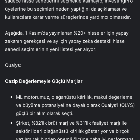
sadece hisse senetlerini seçmekle kalmayıp, InvestingPro
üyelerine bu seçimleri neden yaptığını da açıklaması ve
kullanıcılara karar verme süreçlerinde yardımcı olmasıdır.
Aşağıda, 1 Kasım’da yayınlanan %20+ hisseler için yapay
zekanın gerekçesi ve ay için yapay zeka destekli hisse
senedi seçimlerinin yeni listesi yer alıyor:
Qualys:
Cazip Değerlemeyle Güçlü Marjlar
ML motorumuz, olağanüstü kârlılık, makul değerleme
ve büyüme potansiyeline dayalı olarak Qualys’i (QLYS)
güçlü bir alım olarak seçti.
Şirket, %82’lik brüt marj ve %31’lik faaliyet marjı ile
sektör lideri olağanüstü kârlılık gösteriyor ve birçok
yazılım rakibinden önemli ölçüde daha iyi performans