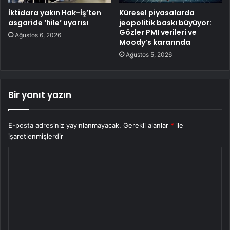
İktidara yakın Hak-İş’ten
Küresel piyasalarda
asgaride ‘hile’ uyarısı
jeopolitik baskı büyüyor:
Gözler PMI verileri ve
Ağustos 6, 2026
Moody’s kararında
Ağustos 5, 2026
Bir yanıt yazın
E-posta adresiniz yayınlanmayacak.
Gerekli alanlar
*
ile
işaretlenmişlerdir
Y
o
r
u
m