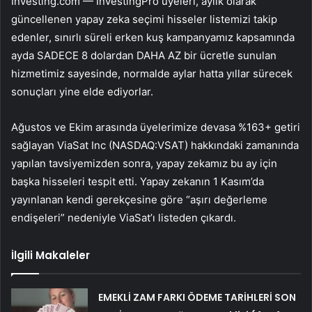
Investing.com — InvestingPro üyeleri, aylık olarak
güncellenen yapay zeka seçimi hisseler listemizi takip
edenler, sınırlı süreli erken kuş kampanyamız kapsamında
ayda SADECE 8 dolardan DAHA AZ bir ücretle sunulan
hizmetimiz sayesinde, normalde aylar hatta yıllar sürecek
sonuçları yine elde ediyorlar.
Ağustos ve Ekim arasında üyelerimize devasa %163+ getiri
sağlayan
ViaSat Inc (NASDAQ:VSAT)
hakkındaki zamanında
yapılan tavsiyemizden sonra, yapay zekamız bu ay için
başka hisseleri tespit etti. Yapay zekanın 1 Kasım’da
yayınlanan kendi gerekçesine göre “aşırı değerleme
endişeleri” nedeniyle
ViaSat
’ı listeden çıkardı.
İlgili Makaleler
EMEKLİ ZAM FARKI ÖDEME TARİHLERİ SON