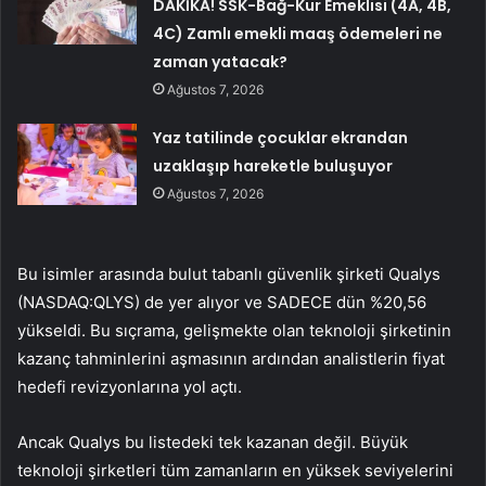
DAKİKA! SSK-Bağ-Kur Emeklisi (4A, 4B,
4C) Zamlı emekli maaş ödemeleri ne
zaman yatacak?
Ağustos 7, 2026
Yaz tatilinde çocuklar ekrandan
uzaklaşıp hareketle buluşuyor
Ağustos 7, 2026
Bu isimler arasında bulut tabanlı güvenlik şirketi
Qualys
(NASDAQ:QLYS)
de yer alıyor ve SADECE dün %20,56
yükseldi. Bu sıçrama, gelişmekte olan teknoloji şirketinin
kazanç tahminlerini aşmasının ardından analistlerin fiyat
hedefi revizyonlarına yol açtı.
Ancak
Qualys
bu listedeki tek kazanan değil. Büyük
teknoloji şirketleri tüm zamanların en yüksek seviyelerini