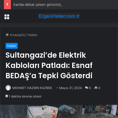
İran’da dikkat çeken görüntüler: Halk sahilde silahlarla devriye atıyor
Menü
Anasayfa
/
Haber
Haber
Sultangazi’de Elektrik
Kabloları Patladı: Esnaf
BEDAŞ’a Tepki Gösterdi
MEHMET HAZBİN KAZBEK
Mayıs 31, 2024
0
0
1 dakika okuma süresi