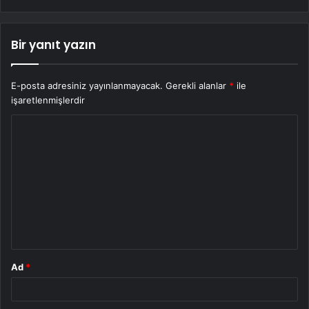
Bir yanıt yazın
E-posta adresiniz yayınlanmayacak.
Gerekli alanlar
*
ile
işaretlenmişlerdir
Y
o
r
u
m
*
Ad
*