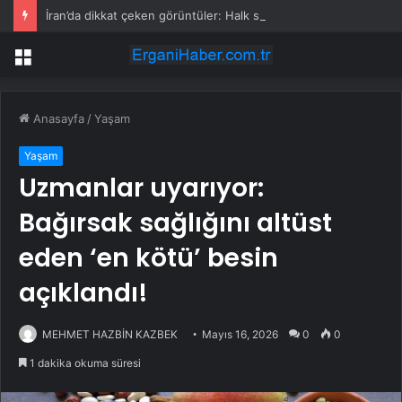
İran’da dikkat çeken görüntüler: Halk sahilde silahlarla devriye atıyor
Menü
Anasayfa
/
Yaşam
Yaşam
Uzmanlar uyarıyor:
Bağırsak sağlığını altüst
eden ‘en kötü’ besin
açıklandı!
MEHMET HAZBİN KAZBEK
Mayıs 16, 2026
0
0
1 dakika okuma süresi