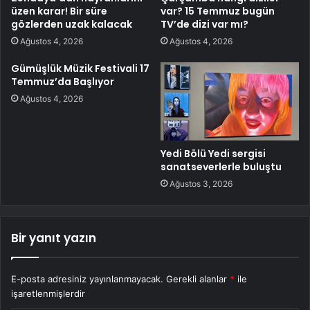
üzen karar! Bir süre
var? 15 Temmuz bugün
gözlerden uzak kalacak
TV’de dizi var mı?
Ağustos 4, 2026
Ağustos 4, 2026
Gümüşlük Müzik Festivali 17
Temmuz’da Başlıyor
Ağustos 4, 2026
Yedi Bölü Yedi sergisi
sanatseverlerle buluştu
Ağustos 3, 2026
Bir yanıt yazın
E-posta adresiniz yayınlanmayacak.
Gerekli alanlar
*
ile
işaretlenmişlerdir