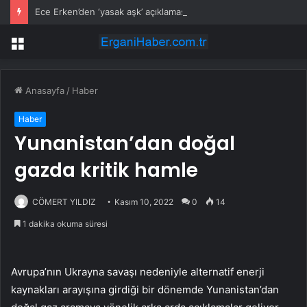
Ece Erken’den ‘yasak aşk’ açıklaması: Hukuki yollara başvuruyor
Menü
Anasayfa
/
Haber
Haber
Yunanistan’dan doğal
gazda kritik hamle
CÖMERT YILDIZ
Kasım 10, 2022
0
14
1 dakika okuma süresi
Avrupa’nın Ukrayna savaşı nedeniyle alternatif enerji
kaynakları arayışına girdiği bir dönemde Yunanistan’dan