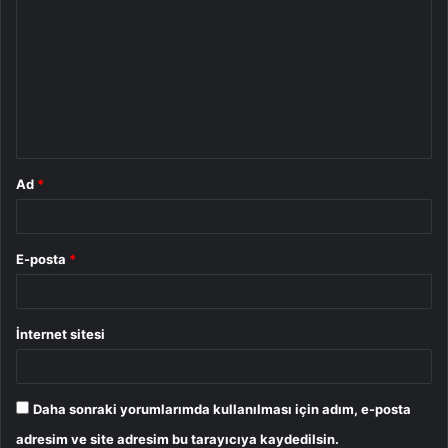
o
r
u
m
*
Ad
*
E-posta
*
İnternet sitesi
Daha sonraki yorumlarımda kullanılması için adım, e-posta
adresim ve site adresim bu tarayıcıya kaydedilsin.