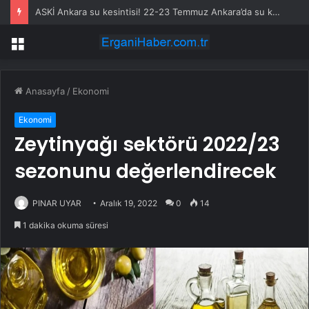
ASKİ Ankara su kesintisi! 22-23 Temmuz Ankara’da su kesintisi ne zaman bitecek, sular ne zaman gelecek?
Menü
Anasayfa
/
Ekonomi
Ekonomi
Zeytinyağı sektörü 2022/23
sezonunu değerlendirecek
PINAR UYAR
Aralık 19, 2022
0
14
1 dakika okuma süresi