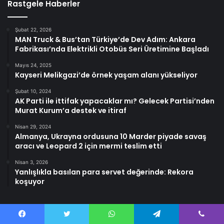
Rastgele Haberler
Şubat 22, 2026
MAN Truck & Bus’tan Türkiye’de Dev Adım: Ankara
Fabrikası’nda Elektrikli Otobüs Seri Üretimine Başladı
Mayıs 24, 2025
Kayseri Melikgazi’de örnek yaşam alanı yükseliyor
Şubat 10, 2024
AK Parti ile ittifak yapacaklar mı? Gelecek Partisi’nden
Murat Kurum’a destek ve itiraf
Nisan 29, 2024
Almanya, Ukrayna ordusuna 10 Marder piyade savaş
aracı ve Leopard 2 için mermi teslim etti
Nisan 3, 2026
Yanlışlıkla basılan para servet değerinde: Rekora
koşuyor
Facebook
Twitter
WhatsApp
Telegram
Viber