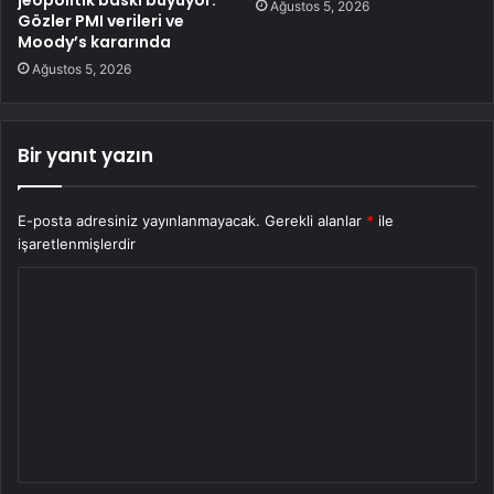
jeopolitik baskı büyüyor:
Ağustos 5, 2026
Gözler PMI verileri ve
Moody’s kararında
Ağustos 5, 2026
Bir yanıt yazın
E-posta adresiniz yayınlanmayacak.
Gerekli alanlar
*
ile
işaretlenmişlerdir
Y
o
r
u
m
*