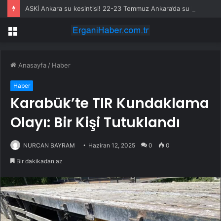
ASKİ Ankara su kesintisi! 22-23 Temmuz Ankara’da su kesintisi ne zaman bitecek, sular ne zaman gelecek?
Menü
Anasayfa
/
Haber
Haber
Karabük’te TIR Kundaklama
Olayı: Bir Kişi Tutuklandı
NURCAN BAYRAM
Haziran 12, 2025
0
0
Bir dakikadan az