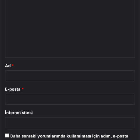
Y
o
r
u
m
*
Ad
*
E-posta
*
İnternet sitesi
Daha sonraki yorumlarımda kullanılması için adım, e-posta