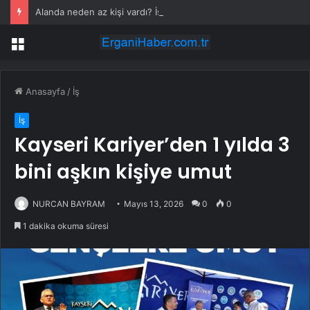
Alanda neden az kişi vardı? İşte olay yaratan konserin perde arkası
Menü
Anasayfa
/
İş
İş
Kayseri Kariyer’den 1 yılda 3
bini aşkın kişiye umut
NURCAN BAYRAM
Mayıs 13, 2026
0
0
1 dakika okuma süresi