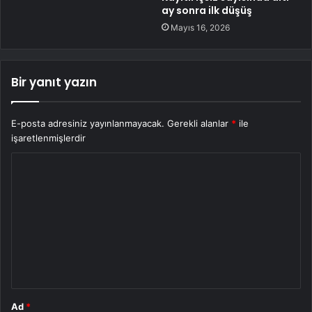
ay sonra ilk düşüş
Mayıs 16, 2026
Bir yanıt yazın
E-posta adresiniz yayınlanmayacak.
Gerekli alanlar
*
ile
işaretlenmişlerdir
Y
o
r
u
m
*
Ad
*