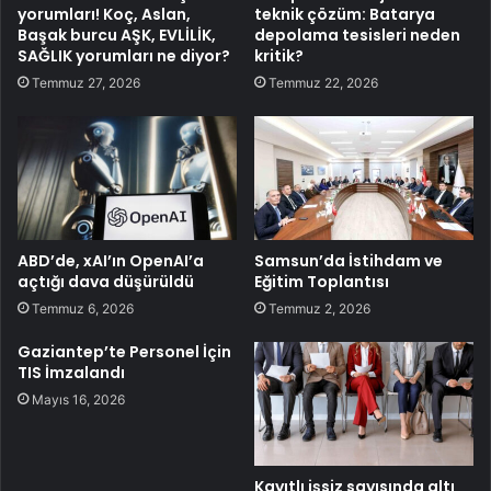
yorumları! Koç, Aslan,
teknik çözüm: Batarya
Başak burcu AŞK, EVLİLİK,
depolama tesisleri neden
SAĞLIK yorumları ne diyor?
kritik?
Temmuz 27, 2026
Temmuz 22, 2026
ABD’de, xAI’ın OpenAI’a
Samsun’da İstihdam ve
açtığı dava düşürüldü
Eğitim Toplantısı
Temmuz 6, 2026
Temmuz 2, 2026
Gaziantep’te Personel İçin
TIS İmzalandı
Mayıs 16, 2026
Kayıtlı işsiz sayısında altı