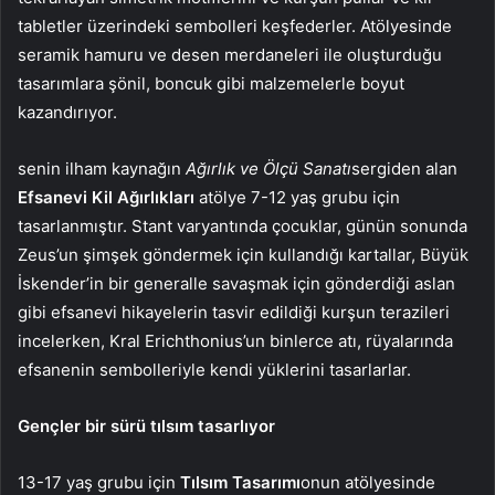
tabletler üzerindeki sembolleri keşfederler. Atölyesinde
seramik hamuru ve desen merdaneleri ile oluşturduğu
tasarımlara şönil, boncuk gibi malzemelerle boyut
kazandırıyor.
senin ilham kaynağın
Ağırlık ve Ölçü Sanatı
sergiden alan
Efsanevi Kil Ağırlıkları
atölye 7-12 yaş grubu için
tasarlanmıştır. Stant varyantında çocuklar, günün sonunda
Zeus’un şimşek göndermek için kullandığı kartallar, Büyük
İskender’in bir generalle savaşmak için gönderdiği aslan
gibi efsanevi hikayelerin tasvir edildiği kurşun terazileri
incelerken, Kral Erichthonius’un binlerce atı, rüyalarında
efsanenin sembolleriyle kendi yüklerini tasarlarlar.
Gençler bir sürü tılsım tasarlıyor
13-17 yaş grubu için
Tılsım Tasarımı
onun atölyesinde