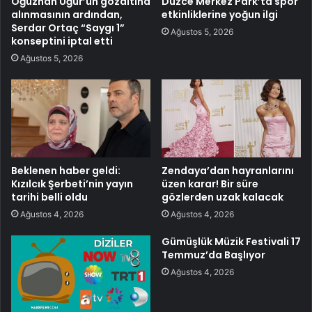
Oğuzhan Uğur’un gözaltına
Düzce Merkez Park’ta spor
alınmasının ardından,
etkinliklerine yoğun ilgi
Serdar Ortaç “Saygı 1”
Ağustos 5, 2026
konseptini iptal etti
Ağustos 5, 2026
Beklenen haber geldi:
Zendaya’dan hayranlarını
Kızılcık Şerbeti’nin yayın
üzen karar! Bir süre
tarihi belli oldu
gözlerden uzak kalacak
Ağustos 4, 2026
Ağustos 4, 2026
Gümüşlük Müzik Festivali 17
Temmuz’da Başlıyor
Ağustos 4, 2026