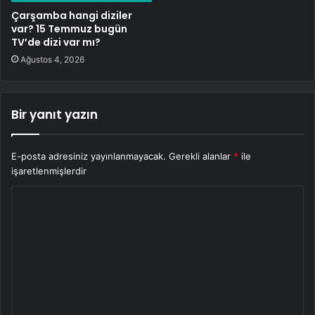
Çarşamba hangi diziler
var? 15 Temmuz bugün
TV’de dizi var mı?
Ağustos 4, 2026
Bir yanıt yazın
E-posta adresiniz yayınlanmayacak.
Gerekli alanlar
*
ile
işaretlenmişlerdir
Y
o
r
u
m
*