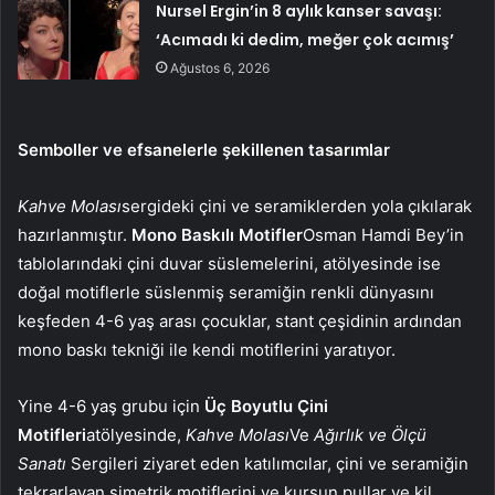
Nursel Ergin’in 8 aylık kanser savaşı:
‘Acımadı ki dedim, meğer çok acımış’
Ağustos 6, 2026
Semboller ve efsanelerle şekillenen tasarımlar
Kahve Molası
sergideki çini ve seramiklerden yola çıkılarak
hazırlanmıştır.
Mono Baskılı Motifler
Osman Hamdi Bey’in
tablolarındaki çini duvar süslemelerini, atölyesinde ise
doğal motiflerle süslenmiş seramiğin renkli dünyasını
keşfeden 4-6 yaş arası çocuklar, stant çeşidinin ardından
mono baskı tekniği ile kendi motiflerini yaratıyor.
Yine 4-6 yaş grubu için
Üç Boyutlu Çini
Motifleri
atölyesinde,
Kahve Molası
Ve
Ağırlık ve Ölçü
Sanatı
Sergileri ziyaret eden katılımcılar, çini ve seramiğin
tekrarlayan simetrik motiflerini ve kurşun pullar ve kil