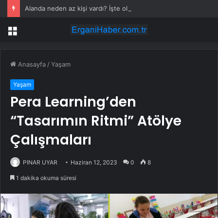
Alanda neden az kişi vardı? İşte olay yaratan konserin perde arkası
Menü
Anasayfa
/
Yaşam
Yaşam
Pera Learning’den
“Tasarımın Ritmi” Atölye
Çalışmaları
PINAR UYAR
Haziran 12, 2023
0
8
1 dakika okuma süresi