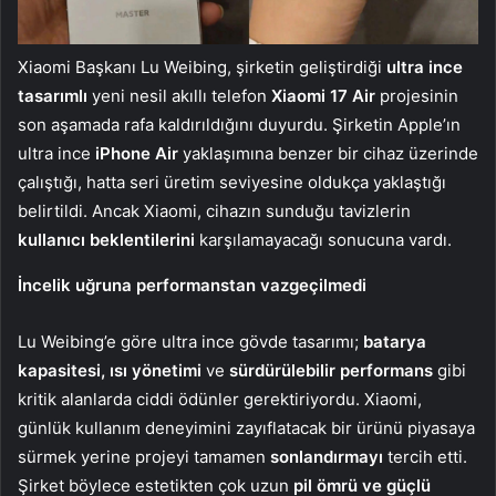
Xiaomi Başkanı Lu Weibing, şirketin geliştirdiği
ultra ince
tasarımlı
yeni nesil akıllı telefon
Xiaomi 17 Air
projesinin
son aşamada rafa kaldırıldığını duyurdu. Şirketin Apple’ın
ultra ince
iPhone Air
yaklaşımına benzer bir cihaz üzerinde
çalıştığı, hatta seri üretim seviyesine oldukça yaklaştığı
belirtildi. Ancak Xiaomi, cihazın sunduğu tavizlerin
kullanıcı beklentilerini
karşılamayacağı sonucuna vardı.
İncelik uğruna performanstan vazgeçilmedi
Lu Weibing’e göre ultra ince gövde tasarımı;
batarya
kapasitesi, ısı yönetimi
ve
sürdürülebilir performans
gibi
kritik alanlarda ciddi ödünler gerektiriyordu. Xiaomi,
günlük kullanım deneyimini zayıflatacak bir ürünü piyasaya
sürmek yerine projeyi tamamen
sonlandırmayı
tercih etti.
Şirket böylece estetikten çok uzun
pil ömrü ve güçlü