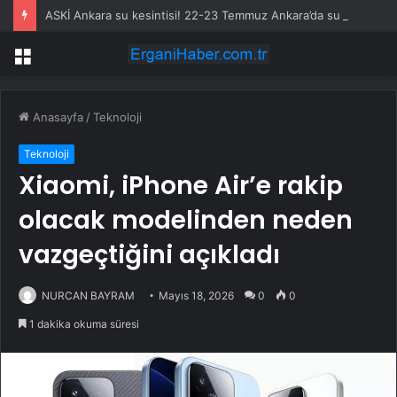
ASKİ Ankara su kesintisi! 22-23 Temmuz Ankara’da su kesintisi ne zaman bitecek, sular ne zaman gelecek?
Menü
Anasayfa
/
Teknoloji
Teknoloji
Xiaomi, iPhone Air’e rakip
olacak modelinden neden
vazgeçtiğini açıkladı
NURCAN BAYRAM
Mayıs 18, 2026
0
0
1 dakika okuma süresi