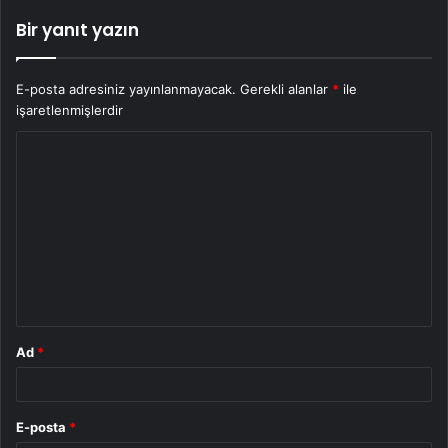
Bir yanıt yazın
E-posta adresiniz yayınlanmayacak.
Gerekli alanlar
*
ile
işaretlenmişlerdir
Y
o
r
u
m
*
Ad
*
E-posta
*