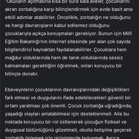
“Okulların açılmasına kısa bir süre kala aileler, çocuklarını
akran zorbalığına karşı bilinçlendirmek için evde basit ama
etkili adımlar atabilirler. Öncelikle, zorbalığın ne olduğunu
ve hangi davranışların kabul edilemez olduğunu
çocuklarıyla açıkça konuşmaları gerekiyor. Bunun için Millî
Eğitim Bakanlığı’nın internet sitesinde yer alan çok sayıda
bilgilendirici kaynaktan faydalanabilirler. Çocuklara hem
mağdur olduklarında hem de tanık olduklarında sessiz
kalmamaları gerektiğini öğretmek, onları koruyucu bir
bilinçle donatır.
Ebeveynlerin çocuklarının davranışlarındaki değişiklikleri
fark etmesi ve duygularını ifade edebilecekleri güvenli bir
ortam yaratması çok önemli. Çocuk zorbalığa uğradığında,
yaşadığı olayları anlatabilmesi için desteklenmeli. Aile bu
noktada koruyucu bir rol üstlenerek çocuğun fiziksel ve
duygusal bütünlüğünü gözetmeli, okulla iletişime geçerek
zorbalığı önlemek için girişimlerde bulunmalı. Ayrıca