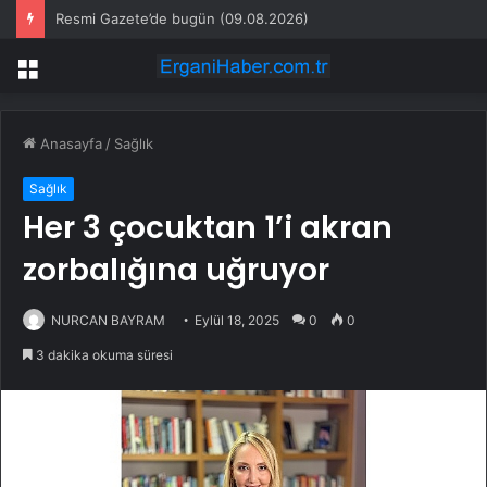
Resmi Gazete’de bugün (09.08.2026)
Menü
Anasayfa
/
Sağlık
Sağlık
Her 3 çocuktan 1’i akran
zorbalığına uğruyor
NURCAN BAYRAM
Eylül 18, 2025
0
0
3 dakika okuma süresi