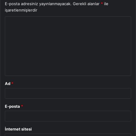
E-posta adresiniz yayınlanmayacak.
Gerekli alanlar
*
ile
işaretlenmişlerdir
Y
o
r
u
m
*
Ad
*
E-posta
*
İnternet sitesi